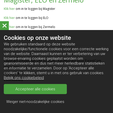
Klik hier
om in te loggen bij Magister
Klik hier
om in te loggen bij ELO
Klik hier
om in te loggen bij Zermelo
Cookies op
onze website
We gebruiken standaard op deze website
noodzakelijke/functionele cookies voor een correcte werking
van de website. Daarnaast kunnen er ter verbetering van uw
browse-ervaring cookies geplaatst worden om
Copyright Scholen aan Zee VO 2026 - Aangeboden door
ParentCom
geanonimiseerde en dus niet meer herleidbare statistieken
Disclaimer
en informatie te verzamelen. Door op ‘Accepteer alle
cookies’ te klikken, stemt u in met ons gebruik van cookies.
Privacybeleid
Bekijk ons cookiebeleid
Cookiebeleid
Accepteer alle cookies
Weiger niet-noodzakelijke cookies